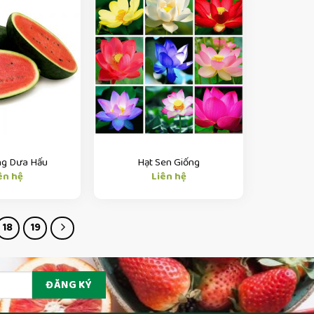
ng Dưa Hấu
Hạt Sen Giống
ên hệ
Liên hệ
18
19