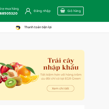
trợ mua hàng
Đăng nhập
Giỏ hàng
68505320
Thanh toán tiện lợi