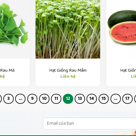
 Rau Má
Hạt Giống Rau Mầm
Hạt Giố
 hệ
Liên hệ
Li
3
…
9
10
11
12
13
14
15
…
17