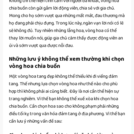
Không chỉ thể hiện tình cảm với người đã khuất, vòng hoa
chia buồn còn gửi gắm lời động viên, chia sẻ với gia chủ.
Mong cho họ sớm vượt qua những mất mát, đau thương mà
họ đang phải chịu đựng. Trong lúc này, ngàn vạn lời nói có lẽ
sẽ không đủ. Tuy nhiên những lẵng hoa, vòng hoa có thể
thay lời muốn nói, giúp gia chủ cảm thấy được động viên an
ủi và sớm vượt qua được nỗi đau.
Những lưu ý không thể xem thường khi chọn
vòng hoa chia buồn
Một vòng hoa tang đẹp không thể thiếu khi đi viếng đám
tang. Thế nhưng lựa chọn vòng hoa như thế nào cho phù
hợp thì không phải ai cũng biết. Đây là nơi cần thể hiện sự
trang nghiêm. Vì thế bạn không thể xuề xòa khi chọn hoa
chia buồn. Cần chọn hoa sao cho không phạm phải những
điều tối kỵ trong văn hóa đám tang ở địa phương. Vì thế bạn
cần lưu ý những vấn đề sau: