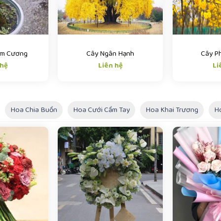
im Cương
Cây Ngân Hạnh
Cây P
 hệ
Liên hệ
Li
Hoa Chia Buồn
Hoa Cưới Cầm Tay
Hoa Khai Trương
H