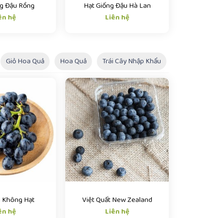
ng Đậu Rồng
Hạt Giống Đậu Hà Lan
ên hệ
Liên hệ
Giỏ Hoa Quả
Hoa Quả
Trái Cây Nhập Khẩu
 Không Hạt
Việt Quất New Zealand
ên hệ
Liên hệ