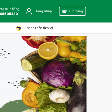
trợ mua hàng
Đăng nhập
Giỏ hàng
68505320
Thanh toán tiện lợi