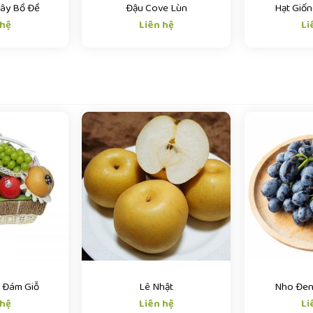
Cây Bồ Đề
Đậu Cove Lùn
Hạt Giố
 hệ
Liên hệ
Li
y Đám Giỗ
Lê Nhật
Nho Đen
 hệ
Liên hệ
Li