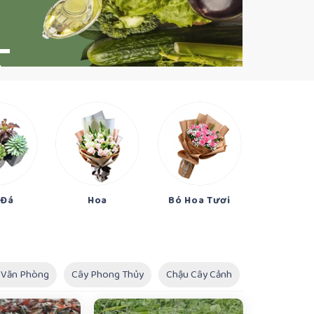
 Đá
Hoa
Bó Hoa Tươi
Hoa Sinh
 Văn Phòng
Cây Phong Thủy
Chậu Cây Cảnh