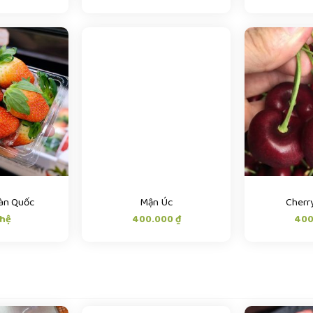
àn Quốc
Mận Úc
Cherr
 hệ
400.000
₫
400