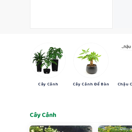
ải Sản
Cây Cảnh
Cây Cảnh Để Bàn
Chậu 
Cây Cảnh