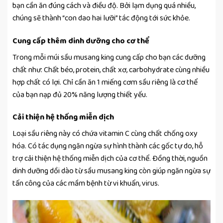
bạn cần ăn đúng cách và điều độ. Bởi lạm dụng quá nhiều,
chúng sẽ thành “con dao hai lưỡi” tác động tới sức khỏe.
Cung cấp thêm dinh dưỡng cho cơ thể
Trong mỗi múi sầu musang king cung cấp cho bạn các dưỡng
chất như: Chất béo, protein, chất xơ, carbohydrate cùng nhiều
hợp chất có lợi. Chỉ cần ăn 1 miếng cơm sầu riêng là cơ thể
của bạn nạp đủ 20% năng lượng thiết yếu.
Cải thiện hệ thống miễn dịch
Loại sầu riêng này có chứa vitamin C cùng chất chống oxy
hóa. Có tác dụng ngăn ngừa sự hình thành các gốc tự do, hỗ
trợ cải thiện hệ thống miễn dịch của cơ thể. Đồng thời, nguồn
dinh dưỡng dồi dào từ sầu musang king còn giúp ngăn ngừa sự
tấn công của các mầm bệnh từ vi khuẩn, virus.