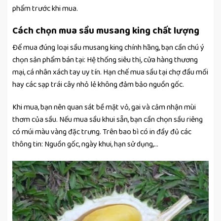
phẩm trước khi mua.
Cách chọn mua sầu musang king chất lượng
Để mua đúng loại sầu musang king chính hãng, bạn cần chú ý
chọn sản phẩm bán tại: Hệ thống siêu thị, cửa hàng thương
mại, cá nhân xách tay uy tín. Hạn chế mua sầu tại chợ đầu mối
hay các sạp trái cây nhỏ lẻ không đảm bảo nguồn gốc.
Khi mua, bạn nên quan sát bề mặt vỏ, gai và cảm nhận mùi
thơm của sầu. Nếu mua sầu khui sẵn, bạn cần chọn sầu riêng
có múi màu vàng đặc trưng. Trên bao bì có in đầy đủ các
thông tin: Nguồn gốc, ngày khui, hạn sử dụng,…