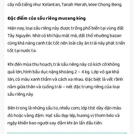
cây nổi tiếng như: Kelantan, Tanah Merah, Wee Chong Beng.
Đặc điểm của sầu riêng musang king
Hiện nay, loại sầu riêng này được trồng phổ biến tại vùng đất
Tây Nguyên. Nhờ có khí hậu mát mẻ, đất thổ nhưỡng bazan
cùng khả năng canh tác tốt nên loài cây ăn trái này phát triển
tốt tại nước ta.
Khi đến mùa thu hoạch, trái sầu riêng này có kích cỡ không
quá lớn, hình bầu dục nặng khoảng 2 – 4 kg. Lớp vỏ gai khá
lớn, có màu xanh thẫm và cách xa nhau. Đặc biệt là vết rãnh
nằm giữa thân và cuống trái – nét đặc trưng riêng của loại
sầu riêng này.
Bên trong là những sầu to, nhiều cơm, lớp thịt dày dặn màu
đỏ hoặc vàng đậm. Hạt sầu dẹp lép, hương vị thơm béo và
ngậy khiến bao người say đắm khi ăn lần đầu tiên.