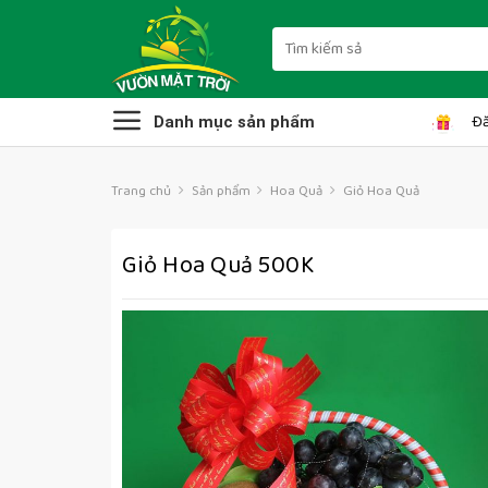
Skip
to
Tìm
kiếm:
content
Đă
Danh mục sản phẩm
Trang chủ
Sản phẩm
Hoa Quả
Giỏ Hoa Quả
Giỏ Hoa Quả 500K