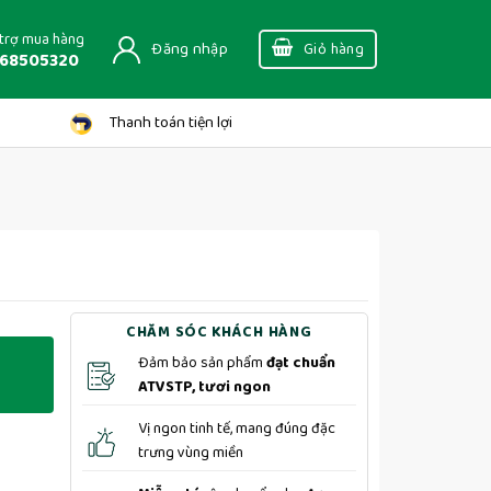
trợ mua hàng
Đăng nhập
Giỏ hàng
68505320
Thanh toán tiện lợi
CHĂM SÓC KHÁCH HÀNG
Đảm bảo sản phẩm
đạt chuẩn
ATVSTP, tươi ngon
Vị ngon tinh tế, mang đúng đặc
trưng vùng miền