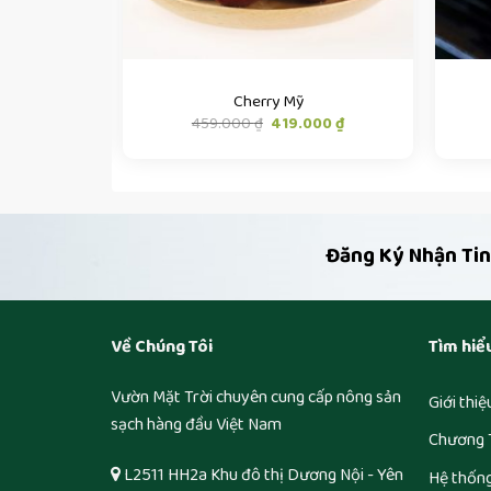
y
Cherry Mỹ
Giá
Giá
459.000
₫
419.000
₫
gốc
hiện
là:
tại
459.000 ₫.
là:
419.000 ₫.
Đăng Ký Nhận Tin
Về Chúng Tôi
Tìm hiể
Vườn Mặt Trời chuyên cung cấp nông sản
Giới thi
sạch hàng đầu Việt Nam
Chương 
L2511 HH2a Khu đô thị Dương Nội - Yên
Hệ thốn