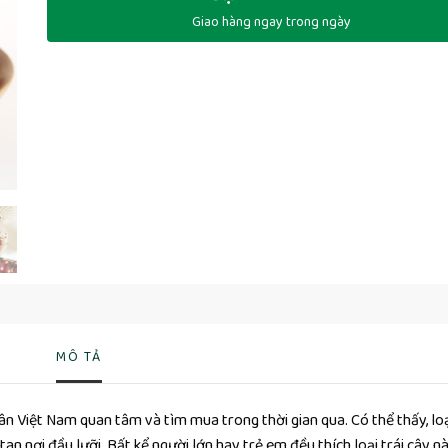
Giao hàng ngay trong ngày
MÔ TẢ
n Việt Nam quan tâm và tìm mua trong thời gian qua. Có thể thấy, loạ
 tan nơi đầu lưỡi. Bất kể người lớn hay trẻ em đều thích loại trái cây n