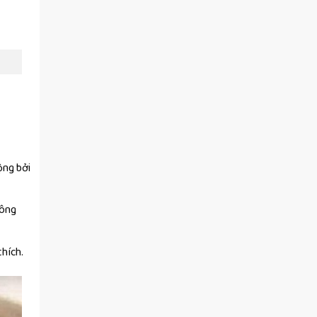
ộng bởi
hông
thích.