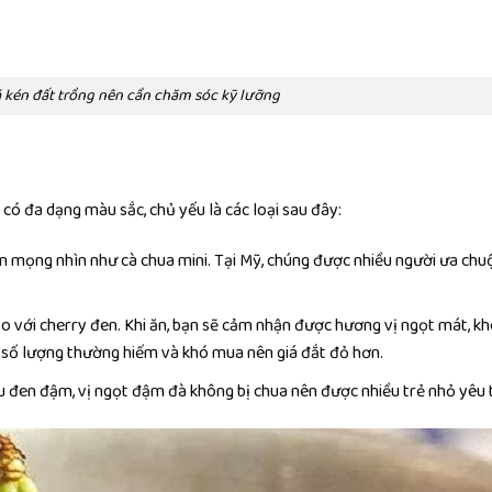
há kén đất trồng nên cần chăm sóc kỹ lưỡng
có đa dạng màu sắc, chủ yếu là các loại sau đây:
n mọng nhìn như cà chua mini. Tại Mỹ, chúng được nhiều người ưa chu
o với cherry đen. Khi ăn, bạn sẽ cảm nhận được hương vị ngọt mát, k
y số lượng thường hiếm và khó mua nên giá đắt đỏ hơn.
u đen đậm, vị ngọt đậm đà không bị chua nên được nhiều trẻ nhỏ yêu 