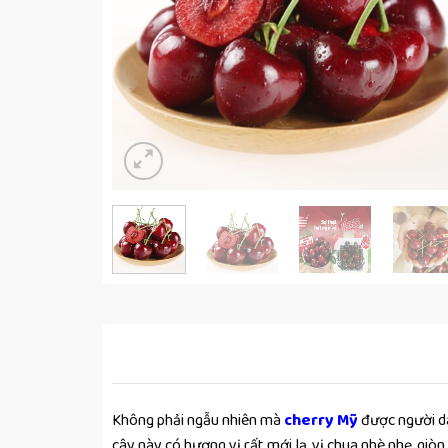
Không phải ngẫu nhiên mà
cherry Mỹ
được người dâ
cây này có hương vị rất mới lạ, vị chua nhè nhẹ, giòn