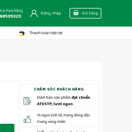
trợ mua hàng
Đăng nhập
Giỏ hàng
68505320
Thanh toán tiện lợi
CHĂM SÓC KHÁCH HÀNG
Đảm bảo sản phẩm
đạt chuẩn
ATVSTP, tươi ngon
Vị ngon tinh tế, mang đúng đặc
trưng vùng miền