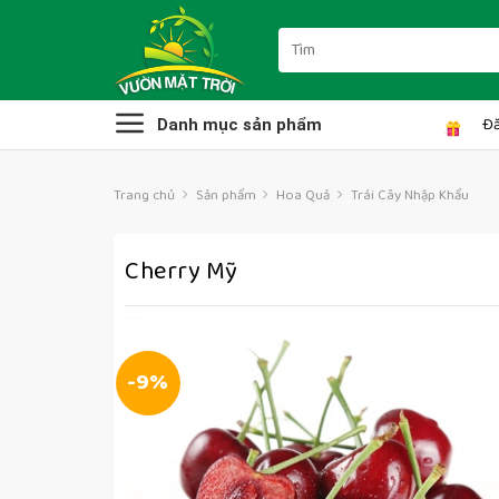
Skip
to
Tìm
kiếm:
content
Đă
Danh mục sản phẩm
Trang chủ
Sản phẩm
Hoa Quả
Trái Cây Nhập Khẩu
Cherry Mỹ
-9%