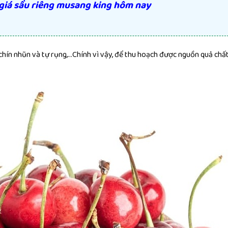
giá sầu riêng musang king hôm nay
, chín nhũn và tự rụng,…Chính vì vậy, để thu hoạch được nguồn quả chất