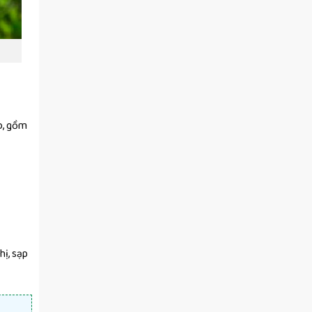
ào, gồm
hị, sạp