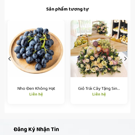
Sản phẩm tương tự
Nho Đen Không Hạt
Giỏ Trái Cây Tặng Sinh Nhật
Liên hệ
Liên hệ
000 ₫.
Đăng Ký Nhận Tin