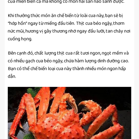
của miền biển cả mà không có món hải sản nào sánh được.
Khi thưởng thức món ăn chế biến từ loài cua này, bạn sẽ bị
“hớp hồn” ngay từ miếng đầu tiên. Thịt cua béo ngậy, thơm
nức mũi, hương vị gây thương nhớ ngay đầu lưỡi, tan chảy nơi
cuống họng.
Bên cạnh đó, chất lượng thịt cua rất tươi ngon, ngọt mềm và
có nhiều gạch cua béo ngậy, chứa hàm lượng dinh dưỡng cao.
Bạn có thể chế biến loại cua này thành nhiều món ngon hấp
dẫn.