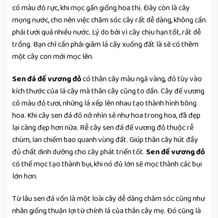
có màu đỏ rực, khi mọc gần giống hoa thị. Đây còn là cây
mọng nước, cho nên việc chăm sóc cây rất dễ dàng, không cần
phải tưới quá nhiều nước. Lý do bởi vì cây chịu hạn tốt, rất dễ
trồng. Bạn chỉ cần phải giâm lá cây xuống đất là sẽ có thêm
một cây con mới mọc lên.
Sen đá đế vương đỏ
có thân cây màu ngả vàng, đỏ tùy vào
kích thước của lá cây mà thân cây cũng to dần. Cây đế vương
có màu đỏ tươi, những lá xếp lên nhau tạo thành hình bông
hoa. Khi cây sen đá đỏ nở nhìn sẽ như hoa trong hoa, đã đẹp
lại càng đẹp hơn nữa. Rễ cây sen đá đế vương đỏ thuộc rễ
chùm, lan chiếm bao quanh vùng đất. Giúp thân cây hút đầy
đủ chất dinh dưỡng cho cây phát triển tốt.
Sen đế vương đỏ
có thể mọc tạo thành bụi, khi nó đủ lớn sẽ mọc thành các bụi
lớn hơn.
Từ lâu sen đá vốn là một loài cây dễ dàng chăm sóc cũng như
nhân giống thuận lợi từ chính lá của thân cây mẹ. Đó cũng là