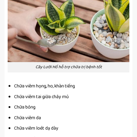
Cây Lưỡi Hổ hỗ trợ chữa trị bệnh tốt
Chữa viêm họng, ho, khàn tiếng
Chữa viêm tai giữa chảy mủ
Chữa bỏng
Chữa viêm da
Chữa viêm loét dạ dày