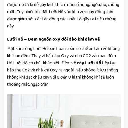
được mô tả là dễ gây kích thích mũi, cổ họng, ngứa, ho, chóng
mặt,..Tuy nhiên khi đặt Lưỡi Hổ vào khu vực này đồng thời
được giảm bớt các tác động của nhân tố gây ra triệu chứng
này.
Lưỡi Hổ – Đem nguồn oxy dồi dào khi đêm về
Một khi trồng Lưỡi Hổ bạn hoàn toàn có thể an tâm về không
khí ban đêm. Thay vì hấp thụ Oxy và nhả CO2 vào ban đêm
thì Lưỡi Hổ có chút khác biệt. Đêm về
cây Lưỡi Hổ
tiếp tục
hấp thụ Co2 và nhả khí Oxy ra ngoài. Nếu phòng ít lưu thông
không khí đặt chậu cây với 6 đến 8 lá thì không khí sẽ luôn
thoáng mát, ngập tràn.