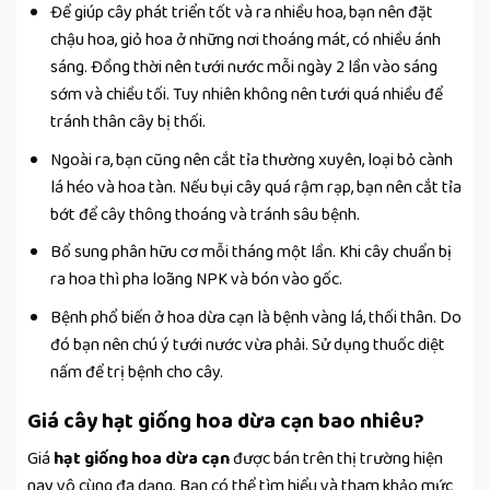
Để giúp cây phát triển tốt và ra nhiều hoa, bạn nên đặt
chậu hoa, giỏ hoa ở những nơi thoáng mát, có nhiều ánh
sáng. Đồng thời nên tưới nước mỗi ngày 2 lần vào sáng
sớm và chiều tối. Tuy nhiên không nên tưới quá nhiều để
tránh thân cây bị thối.
Ngoài ra, bạn cũng nên cắt tỉa thường xuyên, loại bỏ cành
lá héo và hoa tàn. Nếu bụi cây quá rậm rạp, bạn nên cắt tỉa
bớt để cây thông thoáng và tránh sâu bệnh.
Bổ sung phân hữu cơ mỗi tháng một lần. Khi cây chuẩn bị
ra hoa thì pha loãng NPK và bón vào gốc.
Bệnh phổ biến ở hoa dừa cạn là bệnh vàng lá, thối thân. Do
đó bạn nên chú ý tưới nước vừa phải. Sử dụng thuốc diệt
nấm để trị bệnh cho cây.
Giá cây hạt giống hoa dừa cạn bao nhiêu?
Giá
hạt giống hoa dừa cạn
được bán trên thị trường hiện
nay vô cùng đa dạng. Bạn có thể tìm hiểu và tham khảo mức