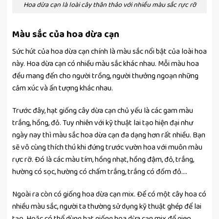
Hoa dừa cạn là loài cây thân thảo với nhiều màu sắc rực rỡ
Màu sắc của hoa dừa cạn
Sức hút của hoa dừa cạn chính là màu sắc nổi bật của loài hoa
này. Hoa dừa cạn có nhiều màu sắc khác nhau. Mỗi màu hoa
đều mang đến cho người trồng, người thưởng ngoạn những
cảm xúc và ấn tượng khác nhau.
Trước đây, hạt giống cây dừa cạn chủ yếu là các gam màu
trắng, hồng, đỏ. Tuy nhiên với kỹ thuật lai tạo hiện đại như
ngày nay thì màu sắc hoa dừa cạn đa dạng hơn rất nhiều. Bạn
sẽ vô cùng thích thú khi đứng trước vườn hoa với muôn màu
rực rỡ. Đó là các màu tím, hồng nhạt, hồng đậm, đỏ, trắng,
hường có sọc, hường có chấm trắng, trắng có đốm đỏ….
Ngoài ra còn có giống hoa dừa cạn mix. Để có một cây hoa có
nhiều màu sắc, người ta thường sử dụng kỹ thuật ghép để lai
tạo. Hoặc có thể dùng hạt giống hoa dừa cạn mix để gieo