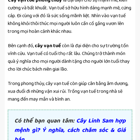
Cây vạn tuế phong thủy
là đại diện cho sự mạnh mẽ, kiên
cường và bất khuất. Vạn tuế sở hữu hình dáng mạnh mẽ, cứng
cáp. Đi cùng với đó là sức sống mãnh liệt. Nhìn vào vạn tuế
không khỏi thôi thúc mọi người luôn cần cố gắng vươn lên
trong mọi hoàn cảnh khác nhau.
Bên cạnh đó,
cây vạn tuế
còn là đại diện cho sự trường tồn
vĩnh cửu. Vạn tuế có tuổi thọ rất lâu. Chúng trở thành món
quà ý nghĩa cho mọi người dành tặng cho người lớn tuổi thay
cho lời chúc bách niên giai lão.
Trong phong thủy, cây vạn tuế còn giúp cân bằng âm dương,
xua đuổi đi những vận xui rủi. Trồng vạn tuế trong nhà sẽ
mang đến may mắn và bình an.
Có thể bạn quan tâm:
Cây Linh Sam hợp
mệnh gì? Ý nghĩa, cách chăm sóc & Giá
bán