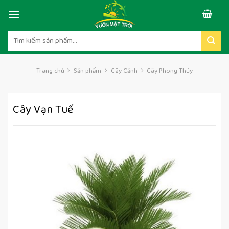
Skip
to
content
Tìm
kiếm:
Trang chủ
Sản phẩm
Cây Cảnh
Cây Phong Thủy
Cây Vạn Tuế