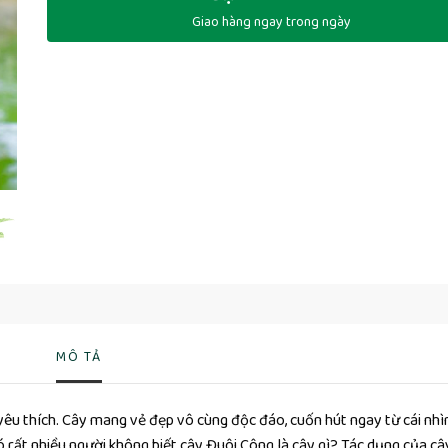
Giao hàng ngay trong ngày
MÔ TẢ
 yêu thích. Cây mang vẻ đẹp vô cùng độc đáo, cuốn hút ngay từ cái nhì
có rất nhiều người không biết cây Đuôi Công là cây gì? Tác dụng của câ