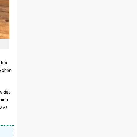
 bụi
ó phần
ay đặt
hình
ỹ và