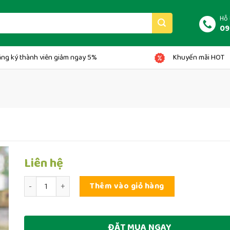
Hỗ 
09
ng ký thành viên giảm ngay 5%
Khuyến mãi HOT
Liên hệ
Số lượng
Thêm vào giỏ hàng
ĐẶT MUA NGAY