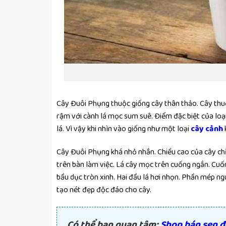
Cây Đuôi Phụng thuộc giống cây thân thảo. Cây thu
rậm với cành lá mọc sum suê. Điểm đặc biệt của loại
lá. Vì vậy khi nhìn vào giống như một loại
cây cảnh
Cây Đuôi Phụng khá nhỏ nhắn. Chiều cao của cây chỉ
trên bàn làm việc. Lá cây mọc trên cuống ngắn. Cuố
bầu dục tròn xinh. Hai đầu lá hơi nhọn. Phần mép n
tạo nét đẹp độc đáo cho cây.
Có thể bạn quan tâm:
Shop bán sen đá