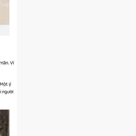
 mãn. Vì
 Một ý
i người