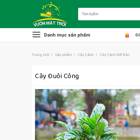
Skip
to
Tìm
kiếm:
content
Đă
Danh mục sản phẩm
Trang chủ
Sản phẩm
Cây Cảnh
Cây Cảnh Để Bàn
Cây Đuôi Công