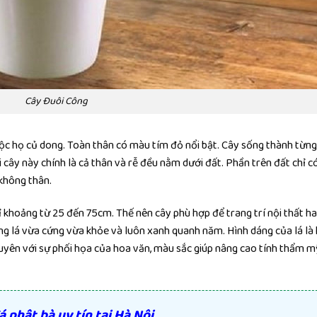
Cây Đuôi Công
ộc họ củ dong. Toàn thân có màu tím đỏ nổi bật. Cây sống thành từng
 cây này chính là cả thân và rễ đều nằm dưới đất. Phần trên đất chỉ c
không thân.
 khoảng từ 25 đến 75cm. Thế nên cây phù hợp để trang trí nội thất h
ng lá vừa cứng vừa khỏe và luôn xanh quanh năm. Hình dáng của lá là 
guyên với sự phối họa của hoa văn, màu sắc giúp nâng cao tính thẩm m
 phật bà uy tín tại Hà Nội