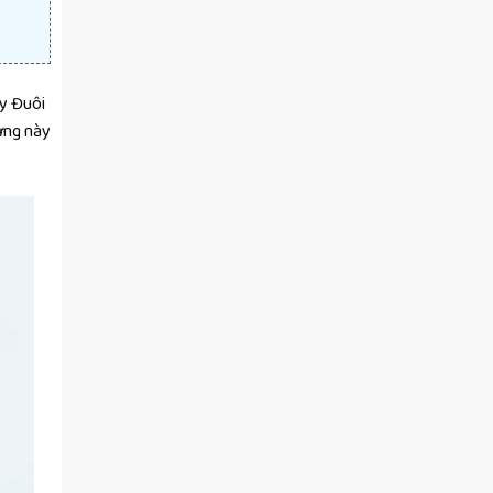
ây Đuôi
ưng này