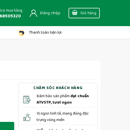
trợ mua hàng
Đăng nhập
Giỏ hàng
68505320
Thanh toán tiện lợi
CHĂM SÓC KHÁCH HÀNG
Đảm bảo sản phẩm
đạt chuẩn
ATVSTP, tươi ngon
Vị ngon tinh tế, mang đúng đặc
trưng vùng miền