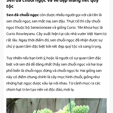
Sen đá chuỗi ngọc và vẻ đẹp mang nét quý
tộc
Sen đá chuỗi ngọc
còn được nhiều người gọi với cái tên là
sen chuỗi ngọc, sen mắt nai, sen đậu. Thực tế thì cây chuỗi
ngọc thuộc bộ Senecioneae và giống Curio. Tên khoa học là
Curio Rowleyanu. Cây xuất hiện tại các nhà vườn Việt Nam từ
rất lâu. Ngay thời điểm đó, sen chuỗi ngọc đã nhận được sự
chú ý quan tâm đặc biệt bởi nét đẹp quý tộc và sang trọng.
Tuy nhiên nếu bạn tinh ý, hoặc là người có sự quan tâm đặc
biệt với sen đá dễ dàng nhất thấy sen chuỗi ngọc và hai loại
phổ biến là chuỗi ngọc đứng và chuỗi ngọc bi. Hai giống sen
này có điểm chung chính là cây mọc hình chuỗi, giống như
những hạt ngọc được xâu lại với nhau. Từ cành mọc ra các
chùm hạt tròn tạo nên vẻ độc đáo, mới lạ.