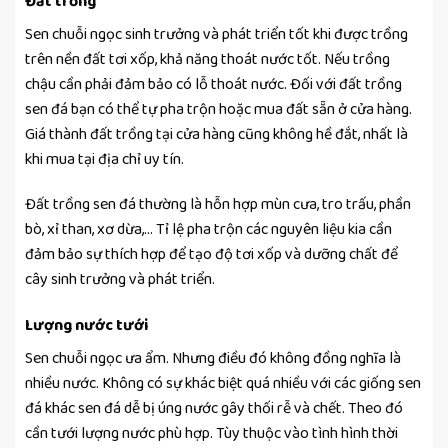
Đất trồng
Sen chuỗi ngọc sinh trưởng và phát triển tốt khi được trồng
trên nền đất tơi xốp, khả năng thoát nước tốt. Nếu trồng
chậu cần phải đảm bảo có lỗ thoát nước. Đối với đất trồng
sen đá bạn có thể tự pha trộn hoặc mua đất sẵn ở cửa hàng.
Giá thành đất trồng tại cửa hàng cũng không hề đắt, nhất là
khi mua tại địa chỉ uy tín.
Đất trồng sen đá thường là hỗn hợp mùn cưa, tro trấu, phần
bò, xỉ than, xơ dừa,… Tỉ lệ pha trộn các nguyên liệu kia cần
đảm bảo sự thích hợp để tạo độ tơi xốp và dưỡng chất để
cây sinh trưởng và phát triển.
Lượng nước tưới
Sen chuỗi ngọc ưa ẩm. Nhưng điều đó không đồng nghĩa là
nhiều nước. Không có sự khác biệt quá nhiều với các giống sen
đá khác sen đá dễ bị úng nước gây thối rễ và chết. Theo đó
cần tưới lượng nước phù hợp. Tùy thuộc vào tình hình thời