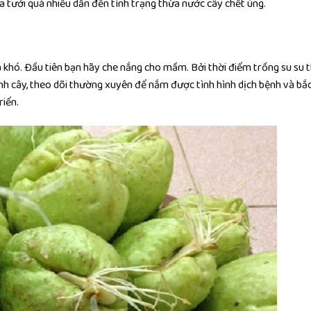
 tưới quá nhiều dẫn đến tình trạng thừa nước cây chết úng.
á khó. Đầu tiên bạn hãy che nắng cho mầm. Bởi thời điểm trồng su su
nh cây, theo dõi thường xuyên để nắm được tình hình dịch bệnh và bắc
riển.