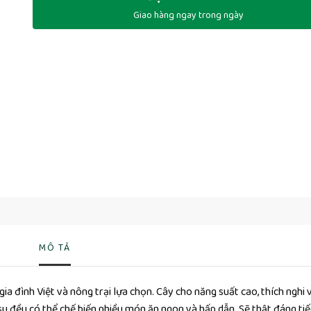
Giao hàng ngay trong ngày
MÔ TẢ
ia đình Việt và nông trại lựa chọn. Cây cho năng suất cao, thích nghi 
 su đều có thể chế biến nhiều món ăn ngon và hấp dẫn. Sẽ thật đáng ti