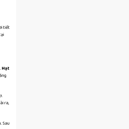
i tiết
tại
.
Hạt
năng
ơ.
i ra,
m. Sau