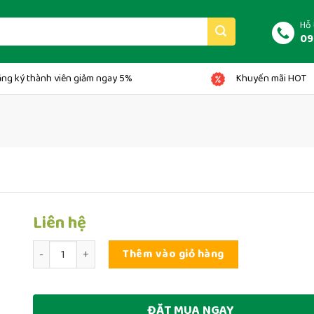
Hỗ 
09
ng ký thành viên giảm ngay 5%
Khuyến mãi HOT
Liên hệ
Số lượng
Thêm vào giỏ hàng
ĐẶT MUA NGAY