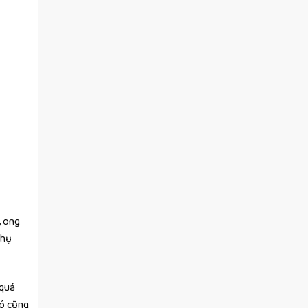
, ong
thụ
 quá
Đó cũng