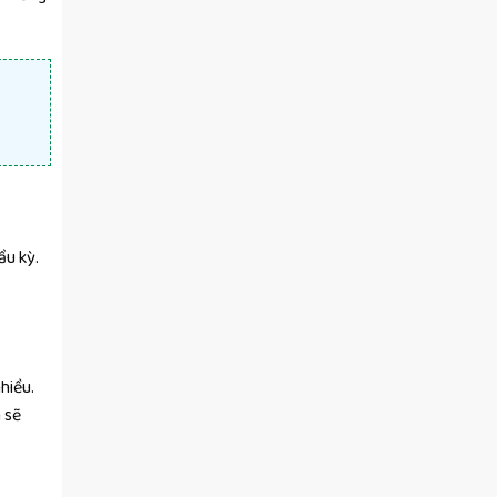
ầu kỳ.
hiều.
 sẽ