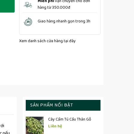
Miễn phí
vận chuyển cho đơn
hàng từ 350.000đ
Giao hàng nhanh gọn trong 3h
Xem danh sách cửa hàng
tại đây
SẢN PHẨM NỔI BẬT
Cây Cẩm Tú Cầu Thân Gỗ
với
Liên hệ
ếc nếu