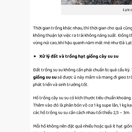
Lựa c
Thời gian trồng khác nhau, thì thời gian cho quả cũn
không thuận lợi việc ra trái không năng suất. Đồng 
vùng núi cao, khí hậu quanh năm mát mẻ như Đà Lạt
Xử lý đất và trồng hạt giống cây su su
Đất trồng su su không cần phải chuẩn bị quá cầu kỳ.
giống su su
sẽ được ủ nảy mầm và mang đi gieo trồn
phát triển và sinh trưởng tốt.
Hố trồng cây su su có kích thước tiêu chuẩn khoảng
Thêm vào đó là phân bón vô cơ 1 kg supe lân, 1 kg kal
các hố trồng su su cần cách nhau tối thiểu 2,5 – 3m.
Mỗi hố không nên đặt quá nhiều hoặc quá ít hạt giốn