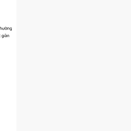
 thường
 giàn