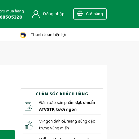
trợ mua hàng
Đăng nhập
Giỏ hàng
68505320
Thanh toán tiện lợi
CHĂM SÓC KHÁCH HÀNG
Đảm bảo sản phẩm
đạt chuẩn
ATVSTP, tươi ngon
Vị ngon tinh tế, mang đúng đặc
trưng vùng miền