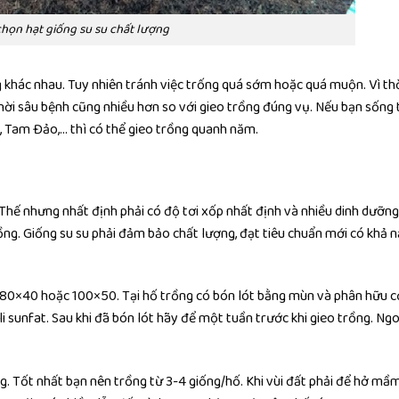
họn hạt giống su su chất lượng
g khác nhau. Tuy nhiên tránh việc trống quá sớm hoặc quá muộn. Vì thờ
thời sâu bệnh cũng nhiều hơn so với gieo trồng đúng vụ. Nếu bạn sống 
, Tam Đảo,… thì có thể gieo trồng quanh năm.
 Thế nhưng nhất định phải có độ tơi xốp nhất định và nhiều dinh dưỡng
g. Giống su su phải đảm bảo chất lượng, đạt tiêu chuẩn mới có khả 
 80×40 hoặc 100×50. Tại hố trồng có bón lót bằng mùn và phân hữu c
i sunfat. Sau khi đã bón lót hãy để một tuần trước khi gieo trồng. Ngoà
g. Tốt nhất bạn nên trồng từ 3-4 giống/hố. Khi vùi đất phải để hở mầ