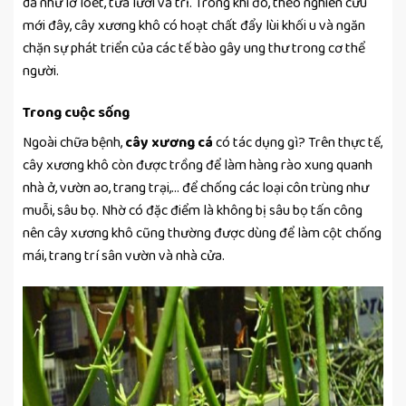
da như lở loét, tưa lưỡi và trĩ. Trong khi đó, theo nghiên cứu
mới đây, cây xương khô có hoạt chất đẩy lùi khối u và ngăn
chặn sự phát triển của các tế bào gây ung thư trong cơ thể
người.
Trong cuộc sống
Ngoài chữa bệnh,
cây xương cá
có tác dụng gì? Trên thực tế,
cây xương khô còn được trồng để làm hàng rào xung quanh
nhà ở, vườn ao, trang trại,… để chống các loại côn trùng như
muỗi, sâu bọ. Nhờ có đặc điểm là không bị sâu bọ tấn công
nên cây xương khô cũng thường được dùng để làm cột chống
mái, trang trí sân vườn và nhà cửa.