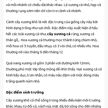
và mỗi nhánh có chiều dài khác nhau. Lá xương cá nhỏ, hẹp và
thường rụng sớm nên chỉ còn trơ cành và nhánh.
Cành cây xương khô là nét đặc trưng của giống cây này bởi
hình dạng trông như sợi chổi. Đặc điểm này xuất hiện ở hầu
hết các loài xương cá như,
cây xương cá
rừng, xương cá
thân gỗ,.. Hoa xương cá thường mọc thành từng chùm nhỏ,
mỗi hoa có 5 tuyến, đầu nhụy có 3 vòi chẻ, có nhiều nhị. Hoa
thường nở vào tháng 9 đến tháng 12.
Quả nang xương cá gồm 3 phần với đường kính 12mm,
thường phủ một lớp lông mỏng dễ nhìn thấy. Hạt xương cá có
hình bầu dục, trơn nhẵn, có màu nâu đậm với một dòng màu
trắng quanh núm nhỏ.
Đặc điểm sinh trưởng
Cây xương khô có thể sống trong nhiều điều kiện môi trường
khác nhau, từ đồi cỏ, vách núi, mặt đá, bờ sông cho đến những