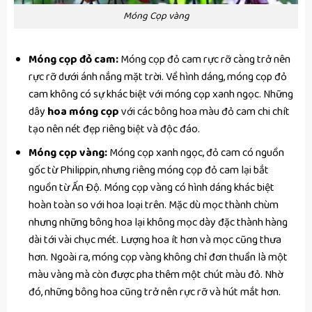
Móng Cọp vàng
Móng cọp đỏ cam:
Móng cọp đỏ cam rực rỡ càng trở nên
rực rỡ dưới ánh nắng mặt trời. Về hình dáng, móng cọp đỏ
cam không có sự khác biệt với móng cọp xanh ngọc. Những
dây
hoa móng cọp
với các bông hoa màu đỏ cam chi chít
tạo nên nét đẹp riêng biệt và độc đáo.
Móng cọp vàng:
Móng cọp xanh ngọc, đỏ cam có nguồn
gốc từ Philippin, nhưng riêng móng cọp đỏ cam lại bắt
nguồn từ Ấn Độ. Móng cọp vàng có hình dáng khác biệt
hoàn toàn so với hoa loại trên. Mặc dù mọc thành chùm
nhưng những bông hoa lại không mọc dày đặc thành hàng
dài tới vài chục mét. Lượng hoa ít hơn và mọc cũng thưa
hơn. Ngoài ra, móng cọp vàng không chỉ đơn thuần là một
màu vàng mà còn được pha thêm một chút màu đỏ. Nhờ
đó, những bông hoa cũng trở nên rực rỡ và hút mắt hơn.