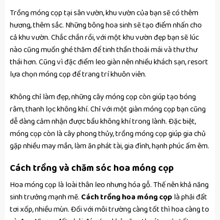
Trồng móng cọp tại sân vườn, khu vườn của bạn sẽ có thêm
hương, thêm sắc. Những bông hoa sinh sẽ tạo điểm nhấn cho
cả khu vườn. Chắc chắn rồi, với một khu vườn đẹp bạn sẽ lúc
nào cũng muốn ghé thăm để tinh thần thoải mái và thư thư
thái hơn. Cũng vì đặc điểm leo giàn nên nhiều khách sạn, resort
lựa chọn móng cọp để trang trí khuôn viên.
Không chỉ làm đẹp, những cây móng cọp còn giúp tạo bóng
râm, thanh lọc không khí. Chỉ với một giàn móng cọp bạn cũng
dễ dàng cảm nhận được bầu không khí trong lành. Đặc biệt,
móng cọp còn là cây phong thủy, trồng móng cọp giúp gia chủ
gặp nhiều may mắn, làm ăn phát tài, gia đình, hạnh phúc ấm êm.
Cách trồng và chăm sóc hoa móng cọp
Hoa móng cọp là loài thân leo nhưng hóa gỗ. Thế nên khả năng
sinh trưởng mạnh mẽ.
Cách trồng hoa móng cọp
là phải đất
tơi xốp, nhiều mùn. Đối với môi trường càng tốt thì hoa càng to