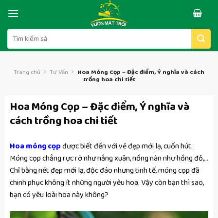
Skip
to
content
Tìm
kiếm:
Trang chủ
Tư Vấn
Hoa Móng Cọp – Đặc điểm, Ý nghĩa và cách
trồng hoa chi tiết
Hoa Móng Cọp – Đặc điểm, Ý nghĩa và
cách trồng hoa chi tiết
Hoa móng cọp
được biết đến với vẻ đẹp mới lạ, cuốn hút.
Móng cọp chẳng rực rỡ như nắng xuân, nồng nàn như hồng đỏ,…
Chỉ bằng nét đẹp mới lạ, độc đáo nhưng tinh tế, móng cọp đã
chinh phục không ít những người yêu hoa. Vậy còn bạn thì sao,
bạn có yêu loài hoa này không?