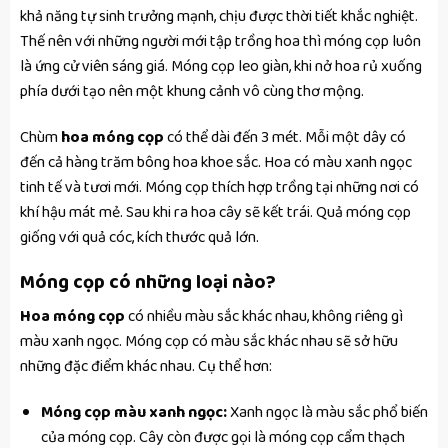
khả năng tự sinh trưởng mạnh, chịu được thời tiết khắc nghiệt.
Thế nên với những người mới tập trồng hoa thì móng cọp luôn
là ứng cử viên sáng giá. Móng cọp leo giàn, khi nở hoa rủ xuống
phía dưới tạo nên một khung cảnh vô cùng thơ mộng.
Chùm
hoa móng cọp
có thể dài đến 3 mét. Mỗi một dây có
đến cả hàng trăm bông hoa khoe sắc. Hoa có màu xanh ngọc
tinh tế và tươi mới. Móng cọp thích hợp trồng tại những nơi có
khí hậu mát mẻ. Sau khi ra hoa cây sẽ kết trái. Quả móng cọp
giống với quả cóc, kích thước quả lớn.
Móng cọp có những loại nào?
Hoa móng cọp
có nhiều màu sắc khác nhau, không riêng gì
màu xanh ngọc. Móng cọp có màu sắc khác nhau sẽ sở hữu
những đặc điểm khác nhau. Cụ thể hơn:
Móng cọp màu xanh ngọc:
Xanh ngọc là màu sắc phổ biến
của móng cọp. Cây còn được gọi là móng cọp cẩm thạch