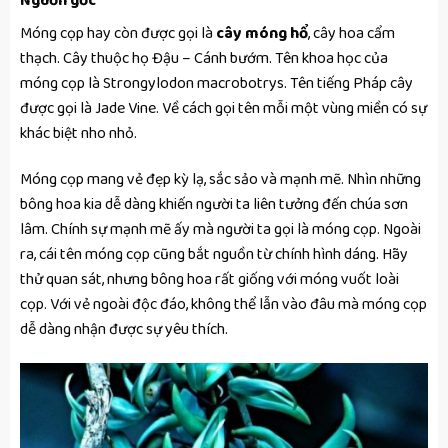
Nguồn gốc
Móng cọp hay còn được gọi là
cây móng hổ
, cây hoa cẩm
thạch. Cây thuộc họ Đậu – Cánh bướm. Tên khoa học của
móng cọp là Strongylodon macrobotrys. Tên tiếng Pháp cây
được gọi là Jade Vine. Về cách gọi tên mỗi một vùng miền có sự
khác biệt nho nhỏ.
Móng cọp mang vẻ đẹp kỳ lạ, sắc sảo và mạnh mẽ. Nhìn những
bông hoa kia dễ dàng khiến người ta liên tưởng đến chúa sơn
lâm. Chính sự mạnh mẽ ấy mà người ta gọi là móng cọp. Ngoài
ra, cái tên móng cọp cũng bắt nguồn từ chính hình dáng. Hãy
thử quan sát, nhưng bông hoa rất giống với móng vuốt loài
cọp. Với vẻ ngoài độc đáo, không thể lẫn vào đâu mà móng cọp
dễ dàng nhận được sự yêu thích.